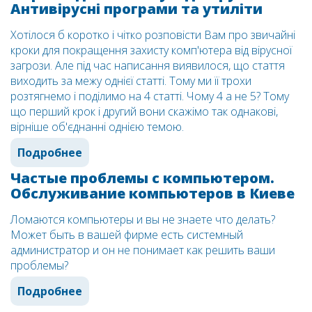
Антивірусні програми та утиліти
Хотілося б коротко і чітко розповісти Вам про звичайні
кроки для покращення захисту комп'ютера від вірусної
загрози. Але під час написання виявилося, що стаття
виходить за межу однієї статті. Тому ми її трохи
розтягнемо і поділимо на 4 статті. Чому 4 а не 5? Тому
що перший крок і другий вони скажімо так однакові,
вірніше об'єднанні однією темою.
Подробнее
Частые проблемы с компьютером.
Обслуживание компьютеров в Киеве
Ломаются компьютеры и вы не знаете что делать?
Может быть в вашей фирме есть системный
администратор и он не понимает как решить ваши
проблемы?
Подробнее