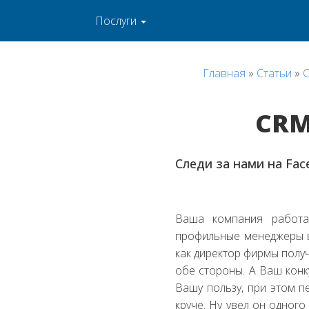
Послуги
Главная
»
Статьи
»
C
CRM
Следи за нами на Fac
Ваша компания работае
профильные менеджеры в
как директор фирмы полу
обе стороны. А Ваш конк
Вашу пользу, при этом 
круче. Ну увел он одного