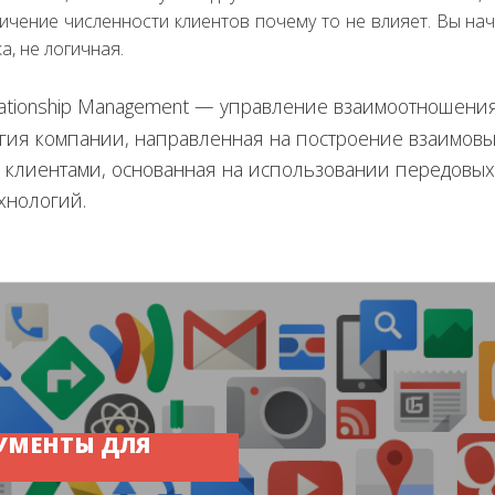
личение численности клиентов почему то не влияет. Вы нач
, не логичная.
lationship Management
—
управление взаимоотношения
егия компании, направленная на построение взаимов
 клиентами, основанная на использовании передовых
хнологий.
УМЕНТЫ ДЛЯ