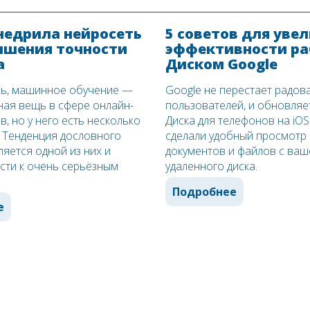
недрила нейросеть
5 советов для уве
ышения точности
эффективности ра
а
Диском Google
сь, машинное обучение —
Google не перестает радов
ная вещь в сфере онлайн-
пользователей, и обновляет
, но у него есть несколько
Диска для телефонов на iOS
. Тенденция дословного
сделали удобный просмотр 
яется одной из них и
документов и файлов с ваш
сти к очень серьёзным
удаленного диска.
Подробнее
е