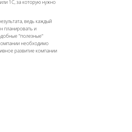
или 1С, за которую нужно
результата, ведь каждый
ен планировать и
одобные "полезные"
в компании необходимо
тивное развитие компании