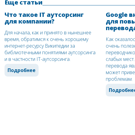
Еще статьи
Что такое IT аутсорсинг
Google в
для компании?
для пов
перевод
Для начала, как и принято в нынешнее
время, обратимся к очень хорошему
Как оказало
интернет-ресурсу Википедии за
очень полез
библиотечными понятиями аутсорсинга
переводчиков
и в частности IT-аутсорсинга.
слабых мест
перевода явл
Подробнее
может приве
проблемам.
Подробне