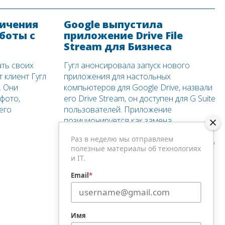
личения
Google выпустила
боты с
приложение Drive File
Stream для Бизнеса
ать своих
Гугл анонсировала запуск нового
 клиент Гугл
приложения для настольных
. Они
компьютеров для Google Drive, назвали
фото,
его Drive Stream, он доступен для G Suite
его
пользователей. Приложение
позиционируется как замена
стандартного приложения Google Drive
Раз в неделю мы отправляем
для настольных ПК, поддержку которого
полезные материалы об технологиях
прекратят в следующем году, чтоб дать
и IT.
время бизнес пользователям для
комфортного перехода.
Email
*
Подробнее
Имя