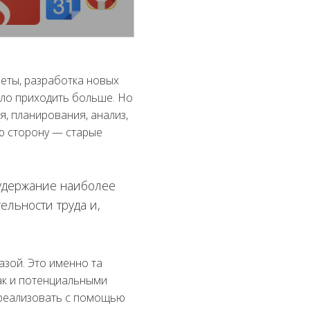
четы, разработка новых
ало приходить больше. Но
я, планирования, анализ,
ую сторону — старые
удержание наиболее
льности труда и,
азой. Это именно та
ак и потенциальными
о реализовать с помощью