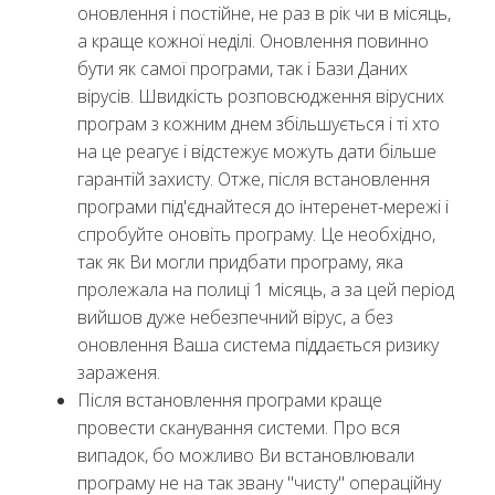
оновлення і постійне, не раз в рік чи в місяць,
а краще кожної неділі. Оновлення повинно
бути як самої програми, так і Бази Даних
вірусів. Швидкість розповсюдження вірусних
програм з кожним днем збільшується і ті хто
на це реагує і відстежує можуть дати більше
гарантій захисту. Отже, після встановлення
програми під'єднайтеся до інтеренет-мережі і
спробуйте оновіть програму. Це необхідно,
так як Ви могли придбати програму, яка
пролежала на полиці 1 місяць, а за цей період
вийшов дуже небезпечний вірус, а без
оновлення Ваша система піддається ризику
зараженя.
Після встановлення програми краще
провести сканування системи. Про вся
випадок, бо можливо Ви встановлювали
програму не на так звану "чисту" операційну