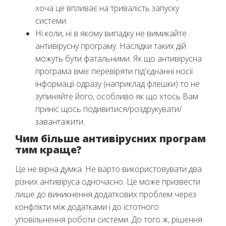
хоча це впливає на тривалість запуску
системи.
Ні коли, ні в якому випадку не вимикайте
антивірусну програму. Наслідки таких дій
можуть бути фатальними. Як що антивірусна
програма вміє перевіряти під'єднанні носії
інформації одразу (наприклад флешки) то не
зупиняйте його, особливо як що хтось Вам
приніс щось подивитися/роздрукувати/
завантажити.
Чим більше антивірусних програм
тим краще?
Це не вірна думка. Не варто використовувати два
різних антивіруса одночасно. Це може призвести
лише до виникнення додаткових проблем через
конфлікти між додатками і до істотного
уповільнення роботи системи. До того ж, рішення