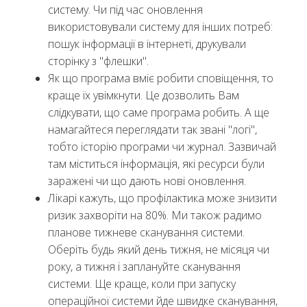
систему. Чи під час оновлення
використовували систему для інших потреб:
пошук інформації в інтернеті, друкували
сторінку з "флешки".
Як що програма вміє робити сповіщення, то
краще їх увімкнути. Це дозволить Вам
слідкувати, що саме програма робить. А ще
намагайтеся переглядати так звані "логі",
тобто історію програми чи журнал. Зазвичай
там міститься інформація, які ресурси були
заражені чи що дають нові оновлення.
Лікарі кажуть, що профілактика може знизити
ризик захворіти на 80%. Ми також радимо
планове тижневе сканування системи.
Оберіть будь який день тижня, не місяця чи
року, а тижня і заплануйте сканування
системи. Ще краще, коли при запуску
операційної системи йде швидке сканування,