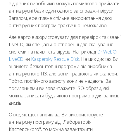
від різних виробників можуть помилково приймати
антивірусні бази один одного за справжні віруси.
Загалом, ефективне спільне використання двох
антивірусних програм практично неможливо.
Але варто використовувати для перевірок так звані
LiveCD, які спеціально створенні для сканування
системи на наявність вірусів. Наприклад
Dr.Web®
LiveCD
чи
Kaspersky Rescue Disk
. На цих дисках Ви
знайдете безкоштовні програми від виробників
антивірусного ПЗ, але вони працюють як сканери.
Тобто, постійного захисту вони не надають. За
посиланнями ви завантажуєте ISO-образи, які
можна записати будь якою програмою для записів
дисків.
Отже, як що, наприклад, Ви використовуєте
антивірсну програму від "Лабораторія
Касперського", то можна завантажити