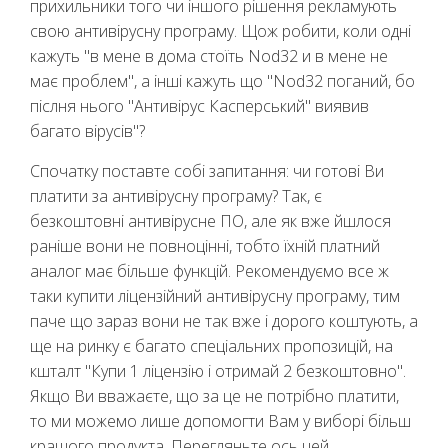
прихильники того чи іншого рішення рекламують
свою антивірусну програму. Щож робити, коли одні
кажуть "в мене в дома стоїть Nod32 и в мене не
має проблем", а інші кажуть що "Nod32 поганий, бо
післня нього "Антивірус Касперський" виявив
багато вірусів"?
Спочатку поставте собі запитання: чи готові Ви
платити за антивірусну програму? Так, є
безкоштовні антивірусне ПО, але як вже йшлося
раніше вони не повноцінні, тобто їхній платний
аналог має більше функцій. Рекомендуємо все ж
таки купити ліцензійний антивірусну програму, тим
паче що зараз вони не так вже і дорого коштують, а
ще на ринку є багато спеціальних пропозицій, на
кшталт "Купи 1 ліцензію і отримай 2 безкоштовно".
Якщо Ви вважаєте, що за це не потрібно платити,
то ми можемо лише допомогти Вам у виборі більш
кращого продукта. Перегляньте ось цей